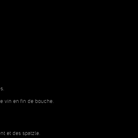
es.
le vin en fin de bouche.
t et des spatzle.