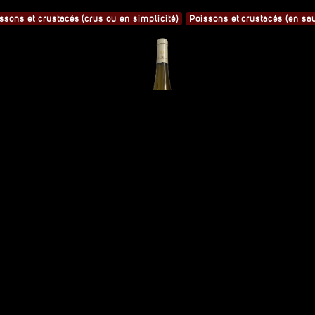
ssons et crustacés (crus ou en simplicité)
Poissons et crustacés (en sa
lus sur cet adhérent
Voir les autres vins