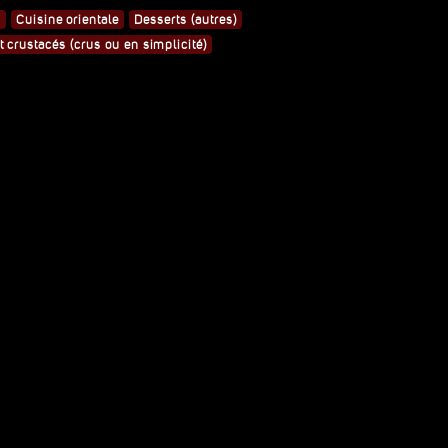
e
Cuisine orientale
Desserts (autres)
 crustacés (crus ou en simplicité)