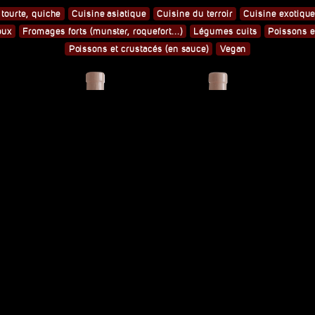
 tourte, quiche
Cuisine asiatique
Cuisine du terroir
Cuisine exotiqu
oux
Fromages forts (munster, roquefort...)
Légumes cuits
Poissons et
Poissons et crustacés (en sauce)
Vegan