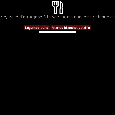
eurre, pavé d’esturgeon à la vapeur d’algue, beurre blan
Légumes cuits
Viande blanche, volaille