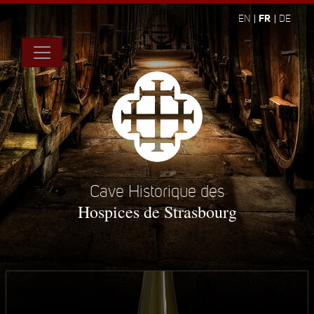
FR
EN
DE
Cave Historique des
Hospices de Strasbourg