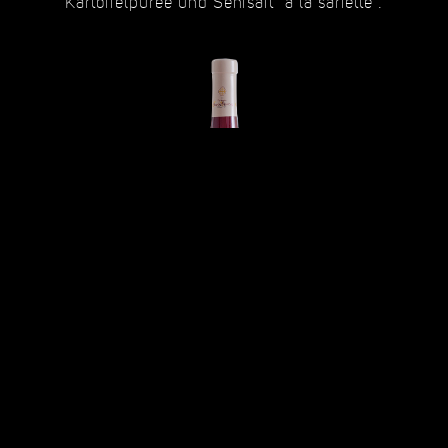
Kartoffelpüree und Senfsaft “à la sariette”.