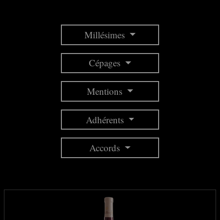
Millésimes
Cépages
Mentions
Adhérents
Accords