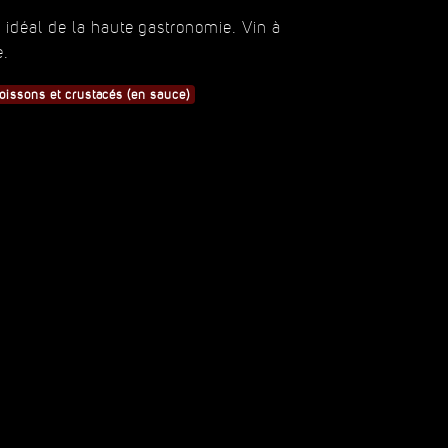
e idéal de la haute gastronomie. Vin à
e.
oissons et crustacés (en sauce)