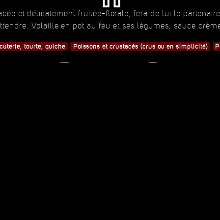
cée et délicatement fruitée-florale, fera de lui le partenair
ttendre. Volaille en pot au feu et ses légumes, sauce crèm
cuterie, tourte, quiche
Poissons et crustacés (crus ou en simplicité)
P