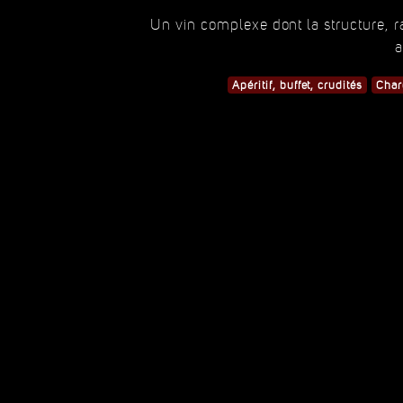
Un vin complexe dont la structure, ra
a
Apéritif, buffet, crudités
Char