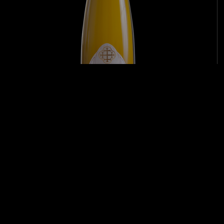
Riesling
Vin limpide et brillant, d’une belle couleur jaune citron clair aux reflets
verts. Vin au caractère de jeunesse, au nez …
En savoir plus